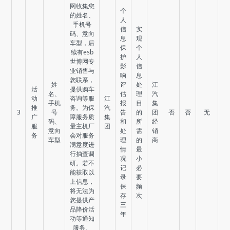
网收集您
个
的姓名、
人
手机号
信
实
码、意向
息
现
车型，后
保
个
续有esb
护
人
世博网专
影
信
业销售与
响
息
您联系，
姓
评
处
江
活
提供购车
名、
估
理
汽
动
咨询等服
江
手机
报
目
集
推
务。为保
汽
3
号
告
的
团
否
否
无
广
障服务质
集
码、
和
所
经
服
量主机厂
团
意向
处
需
销
务
会对服务
车型
理
的
商
满意度进
情
最
行抽查调
况
小
研。若不
记
必
能获取以
录
要
上信息，
保
频
将无法为
存
次
您提供产
三
品降价活
年
动等通知
服务。