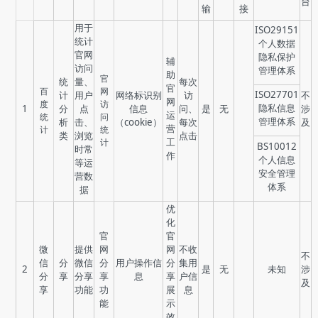
台
输
接
用于
ISO29151
统计
个人数据
官网
隐私保护
辅
访问
管理体系
助
官
统
量、
每次
官
百
网
ISO27701
计
用户
网络标识别
访
不
网
度
访
隐私信息
1
分
点
信息
问、
是
无
涉
运
统
问
管理体系
析
击、
（cookie）
每次
及
营
计
统
类
浏览
点击
工
计
BS10012
时常
作
个人信息
等运
安全管理
营数
体系
据
优
化
官
官
微
提供
网
网
不收
不
信
分
微信
分
用户操作信
分
集用
2
是
无
未知
涉
分
享
分享
享
息
享
户信
及
享
功能
功
展
息
能
示
效