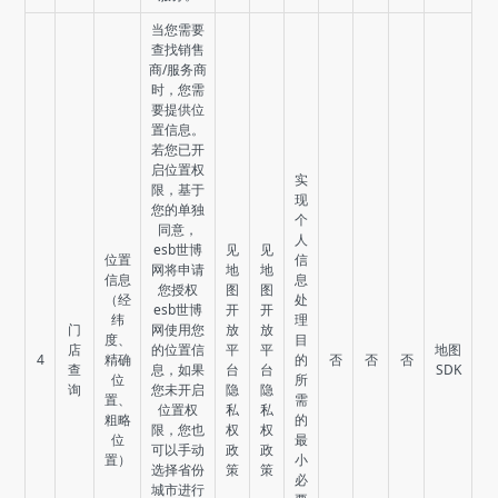
当您需要
查找销售
商/服务商
时，您需
要提供位
置信息。
若您已开
启位置权
实
限，基于
现
您的单独
个
同意，
人
esb世博
见
见
位置
信
网将申请
地
地
信息
息
您授权
图
图
（经
处
esb世博
开
开
纬
理
门
网使用您
放
放
度、
目
店
的位置信
平
平
地图
4
精确
的
否
否
否
查
息，如果
台
台
SDK
位
所
询
您未开启
隐
隐
置、
需
位置权
私
私
粗略
的
限，您也
权
权
位
最
可以手动
政
政
置）
小
选择省份
策
策
必
城市进行