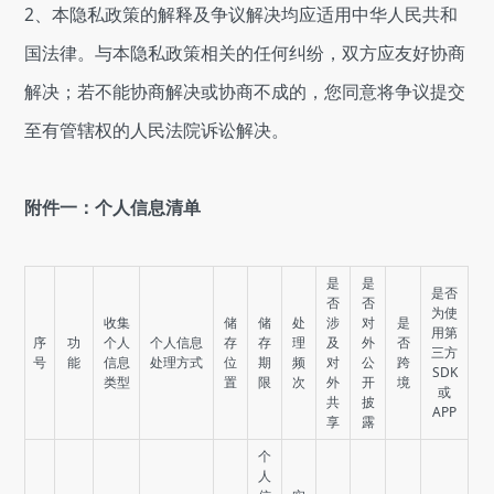
2、本隐私政策的解释及争议解决均应适用中华人民共和
国法律。与本隐私政策相关的任何纠纷，双方应友好协商
解决；若不能协商解决或协商不成的，您同意将争议提交
至有管辖权的人民法院诉讼解决。
附件一：个人信息清单
是
是
是否
否
否
为使
收集
储
储
处
涉
对
是
用第
序
功
个人
个人信息
存
存
理
及
外
否
三方
号
能
信息
处理方式
位
期
频
对
公
跨
SDK
类型
置
限
次
外
开
境
或
共
披
APP
享
露
个
人