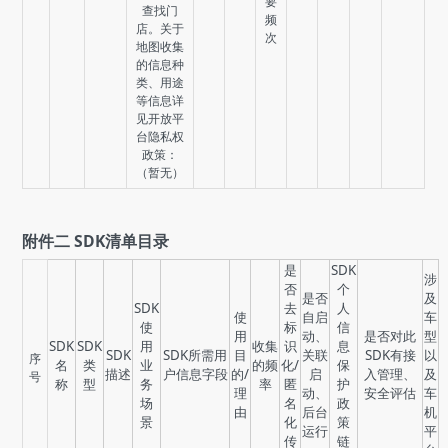
要
查找门
频
店。关于
次
地图收集
的信息种
类、用途
等信息详
见开放平
台隐私权
政策：
（暂无）
附件二 SDK清单目录
是
SDK
涉
否
个
是否
及
SDK
去
人
使
自启
车
使
标
信
用
动、
是否对此
型
SDK
SDK
用
收集
识
息
SDK
SDK所需用
目
关联
SDK有接
以
序
名
类
业
的频
化/
保
描述
户信息字段
的/
启
入管理、
及
号
称
型
务
率
匿
护
理
动、
安全评估
车
场
名
政
由
后台
机
景
化
策
运行
平
传
链