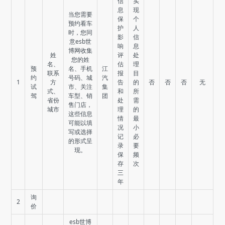
信
实
息
现
当您需要
保
个
预约看车
护
人
时，您同
影
信
意esb世
响
息
博网收集
姓
评
处
您的姓
名、
估
理
预
名、手机
江
联系
报
目
约
号码、城
汽
1
方
告
的
否
否
否
无
试
市、关注
集
式、
和
所
驾
车型、销
团
省份
处
需
售门店，
城市
理
的
这些信息
情
最
可能以填
况
小
写或选择
记
必
的形式呈
录
要
现。
保
频
存
次
三
年
询
2
价
esb世博